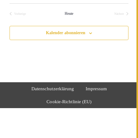
Datum
wählen.
Heute
Vorherige
Nächste
Veranstaltungen
Veranstaltunge
Kalender abonnieren
Datenschutzerklärung
Impressum
Cookie-Richtlinie (EU)