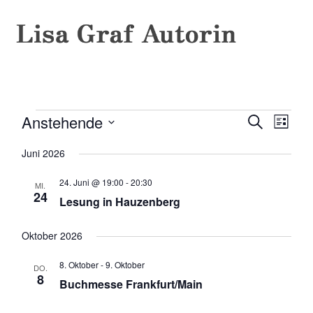
Anstehende
Veran
Veranstaltungen
Veransta
Suche
Liste
Ansic
Datum
Suche
Juni 2026
wählen.
Navig
und
24. Juni @ 19:00
-
20:30
MI.
Ansichte
24
Lesung in Hauzenberg
Navigati
Oktober 2026
8. Oktober
-
9. Oktober
DO.
8
Buchmesse Frankfurt/Main