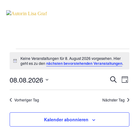
Veranstaltungen
Keine Veranstaltungen für 8. August 2026 vorgesehen. Hier
Hinweis
geht es zu den
nächsten bevorstehenden Veranstaltungen
.
für
08.08.2026
Veran
Veransta
Suche
8.
Tag
Ansic
Datum
Suche
August
wählen.
Navig
und
Vorheriger Tag
Nächster Tag
2026
Ansichte
Kalender abonnieren
Navigati