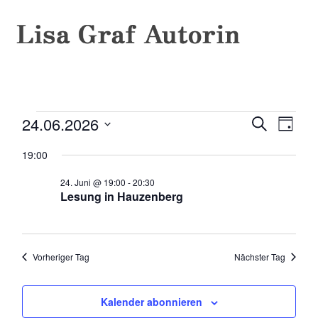
24.06.2026
Veran
Veranstaltungen
Veransta
Suche
Tag
Ansic
Datum
Suche
für
19:00
wählen.
Navig
und
24. Juni @ 19:00
-
20:30
24.
Ansichte
Lesung in Hauzenberg
Juni
Navigati
2026
Vorheriger Tag
Nächster Tag
Kalender abonnieren