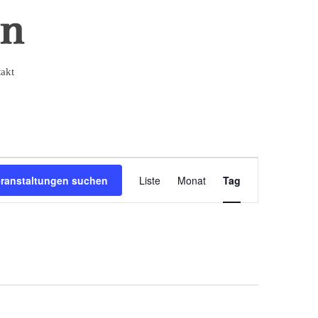
akt
Veranstaltung
eranstaltungen suchen
Liste
Monat
Tag
Ansichten-
Navigation