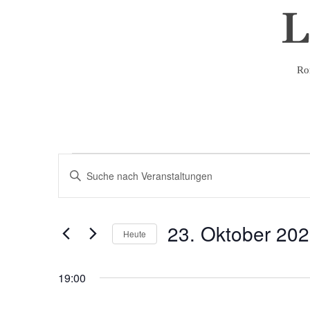
Ro
Veranstaltungen
Veranstaltungen
Bitte
Schlüsselwort
Suche
für
eingeben.
und
Suche
23.
23. Oktober 20
nach
Ansichten,
Heute
Veranstaltungen
Navigation
Datum
Oktober
Schlüsselwort.
wählen.
19:00
2026