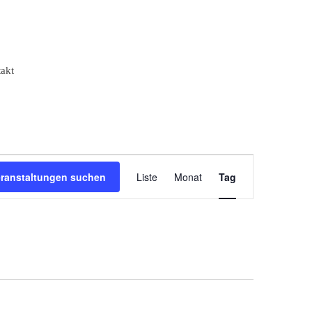
akt
Veranstaltung
eranstaltungen suchen
Liste
Monat
Tag
Ansichten-
Navigation