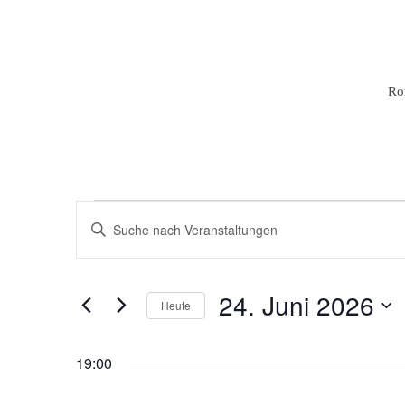
Ro
Veranstaltungen
Veranstaltungen
Bitte
Schlüsselwort
Suche
für
eingeben.
und
Suche
24.
24. Juni 2026
nach
Ansichten,
Heute
Veranstaltungen
Navigation
Datum
Juni
Schlüsselwort.
wählen.
19:00
2026